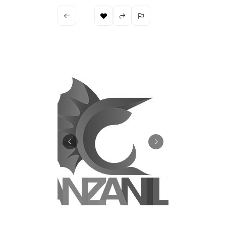
Ramada El Rey
0
(0 Reviews)
Popular
Restaurantes & Bares
Ubicación