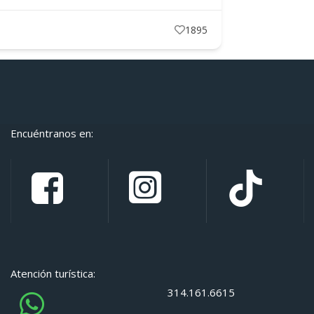
669
Restaurante
Encuéntranos en:
Atención turística:
314.161.6615