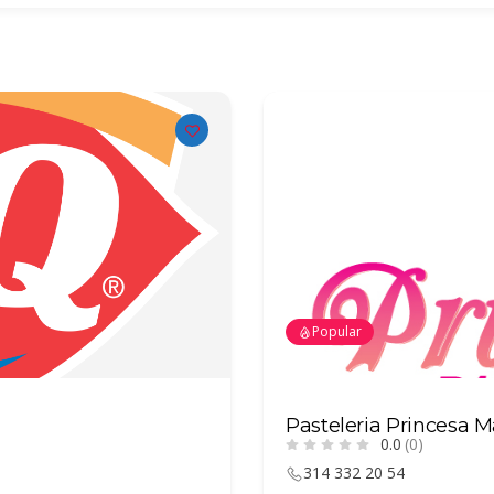
Popular
Pollo Feliz
0.0
(0)
314 688 59 94