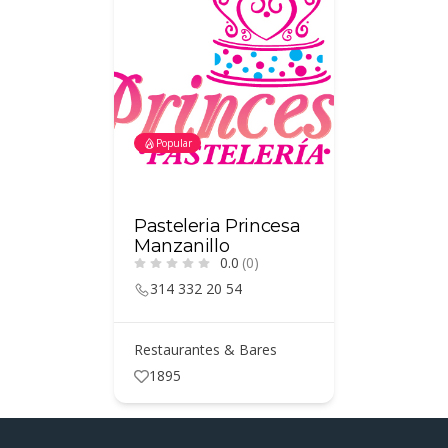
Popular
Popular
 Pez
Pasteleria Princesa
Pollo F
Manzanillo
0)
0.0
(0)
314 68
314 332 20 54
Restaura
ares
Restaurantes & Bares
670
1895