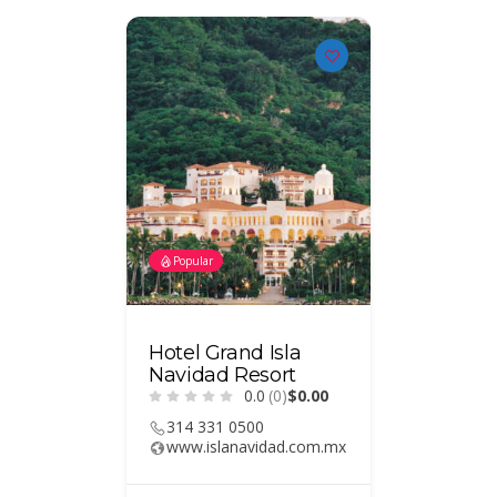
Popular
Popular
outique
Hotel Grand Isla
Hotel 
0)
$0.00
Navidad Resort
Centro 
0.0
(0)
$0.00
Manzani
314 331 0500
www.islanavidad.com.mx
314332
434