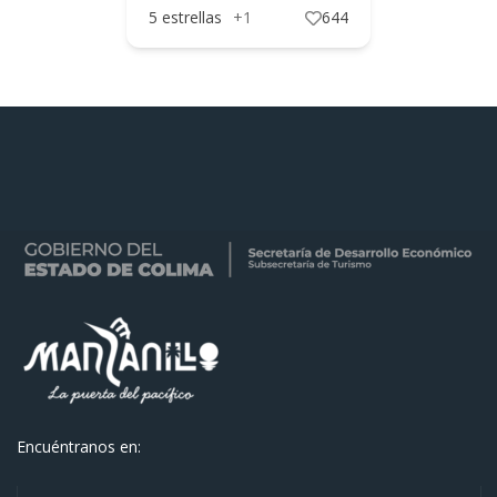
5 estrellas
+1
644
2 y 1 estr
Encuéntranos en: