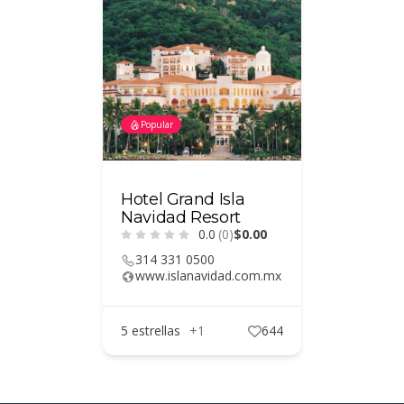
Popular
Popular
outique
Hotel Grand Isla
Hotel 
0)
$0.00
Navidad Resort
Centro 
0.0
(0)
$0.00
Manzani
314 331 0500
www.islanavidad.com.mx
314332
434
5 estrellas
+1
644
2 y 1 estr