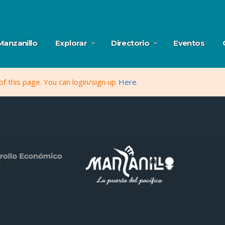
Manzanillo
Explorar
Directorio
Eventos
f this page. You can login/sign up
Here
.