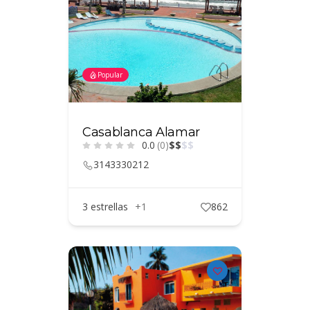
Popular
Casablanca Alamar
0.0
(0)
$
$
$
$
3143330212
3 estrellas
+1
862