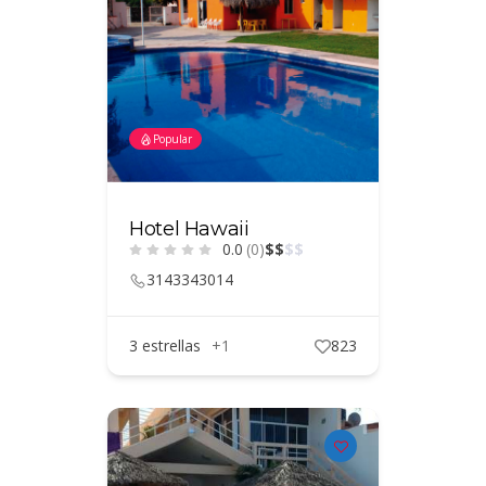
Popular
Hotel Hawaii
0.0
(0)
$
$
$
$
3143343014
3 estrellas
+1
823