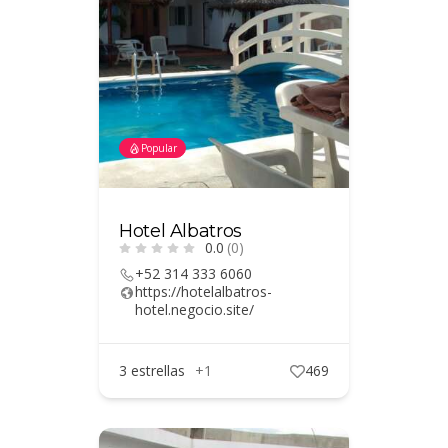
Popular
Hotel Albatros
0.0
(0)
+52 314 333 6060
https://hotelalbatros-
hotel.negocio.site/
3 estrellas
+1
469