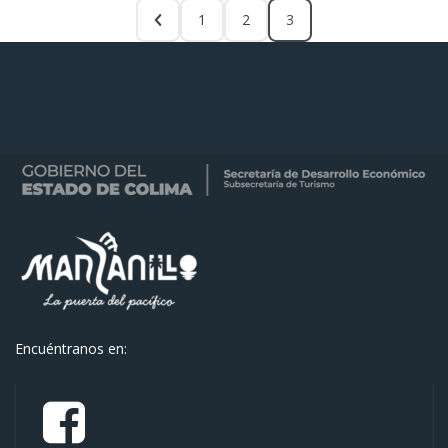
1
2
3
Encuéntranos en: