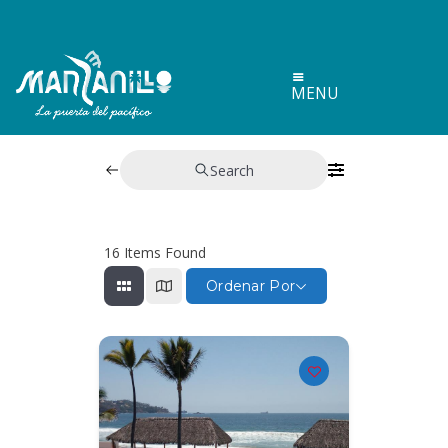
MENU
Search
16
Items Found
Ordenar Por