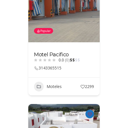
Popular
Motel Pacifico
0.0
(0)
$
$
$
$
3143365515
Moteles
2299