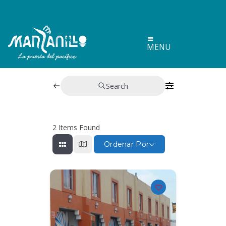
MENU
Search
2
Items Found
Ordenar Por