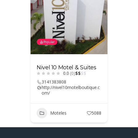
Popular
Nivel 10 Motel & Suites
0.0
(0)
$
$
$
$
3141383808
http://nivel10motelboutique.c
om/
Moteles
5088