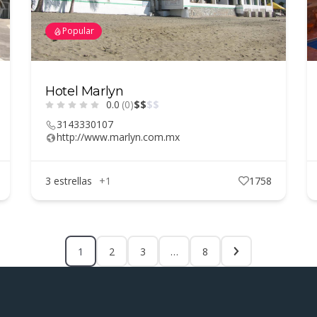
Popular
Hotel Marlyn
0.0
(0)
$
$
$
$
3143330107
http://www.marlyn.com.mx
3 estrellas
+1
1758
1
2
3
…
8