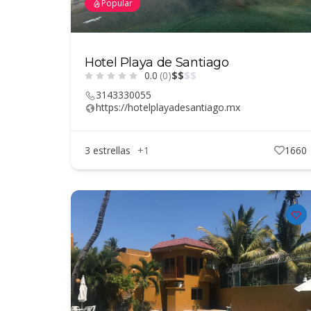
Popular
Hotel Playa de Santiago
0.0
(0)
$
$
$
$
3143330055
https://hotelplayadesantiago.mx
3 estrellas
+1
1660