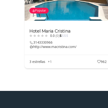
Popular
Hotel Maria Cristina
0.0
(0)
$
$
$
$
3143330966
http://www.macristina.com/
3 estrellas
+1
962