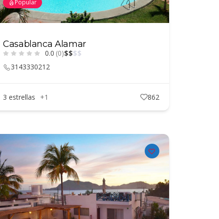
Popular
Casablanca Alamar
0.0
(0)
$
$
$
$
3143330212
3 estrellas
+1
862