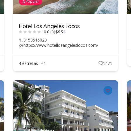
Popular
Hotel Los Angeles Locos
0.0
(0)
$
$
$
$
3153515020
https://www.hotellosangeleslocos.com/
4 estrellas
+1
1471