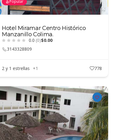
Popular
Hotel Miramar Centro Histórico
Manzanillo Colima.
0.0
(0)
$0.00
3143328809
2 y 1 estrellas
+1
778