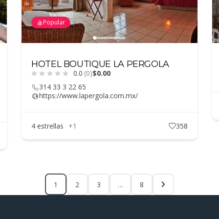
Popular
HOTEL BOUTIQUE LA PERGOLA
0.0
(0)
$0.00
314 33 3 22 65
https://www.lapergola.com.mx/
4 estrellas
+1
358
1
2
3
…
8